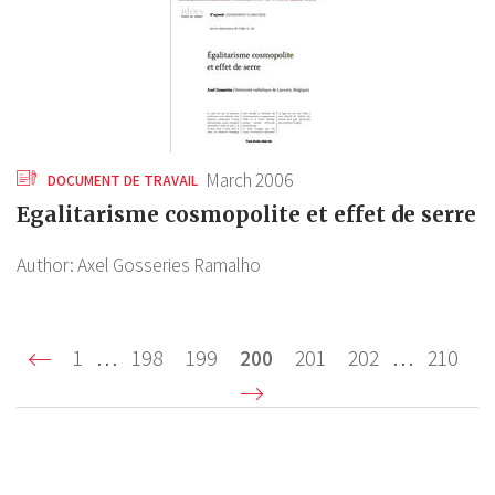
March 2006
DOCUMENT DE TRAVAIL
Egalitarisme cosmopolite et effet de serre
Author:
Axel Gosseries Ramalho
Pagination
First
1
…
Page
198
Page
199
Current
200
Page
201
Page
202
…
Last
210
page
page
page
Suivant ›
Ne