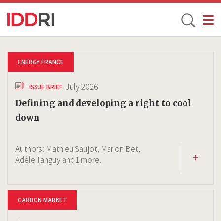
Toggle
Skip
to
ENERGY FRANCE
main
content
July 2026
ISSUE BRIEF
Defining and developing a right to cool
down
Authors:
Mathieu Saujot,
Marion Bet,
Adèle Tanguy
and 1 more.
CARBON MARKET