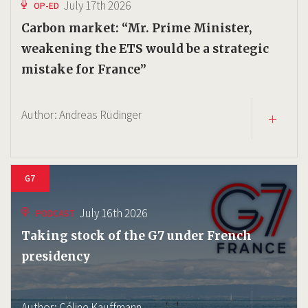
July 17th 2026
OP-ED
Carbon market: “Mr. Prime Minister,
weakening the ETS would be a strategic
mistake for France”
Author:
Andreas Rüdinger
G7
July 16th 2026
PODCAST
Taking stock of the G7 under French
presidency
Author:
Céline Kauffmann