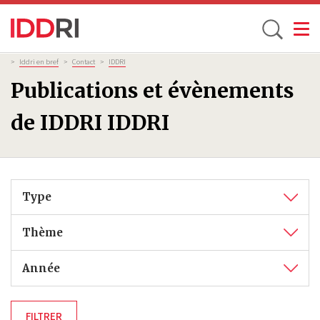
Toggle
Aller
Fil
>
Iddri en bref
>
Contact
>
IDDRI
d'Ariane
au
Publications et évènements
contenu
principal
de IDDRI IDDRI
Type
Thème
Année