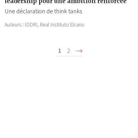
leadership pour une ambition renforcée
Une déclaration de think tanks
Auteurs :
IDDRI,
Real Instituto Elcano
Pagination
Page
1
Page
2
Suivant ›
P
courante