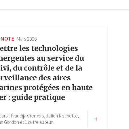
NOTE
Mars 2026
ttre les technologies
ergentes au service du
ivi, du contrôle et de la
rveillance des aires
rines protégées en haute
r : guide pratique
eurs :
Klaudija Cremers,
Julien Rochette,
nn Gordon
et 1 autre auteur.