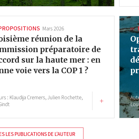
PROPOSITIONS
Mars 2026
oisième réunion de la
Op
mmission préparatoire de
tr
Accord sur la haute mer : en
dé
nne voie vers la COP 1 ?
pr
urs :
Klaudija Cremers,
Julien Rochette,
Aut
Gindt
Lou
S LES PUBLICATIONS DE L'AUTEUR