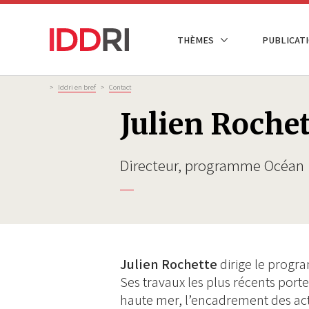
Aller
au
NAVIGATION
THÈMES
PUBLICATI
contenu
PRINCIPALE
principal
Fil
>
Iddri en bref
>
Contact
d'Ariane
Julien Rochet
Directeur, programme Océan
Julien Rochette
dirige le progr
Ses travaux les plus récents porte
haute mer, l’encadrement des activ