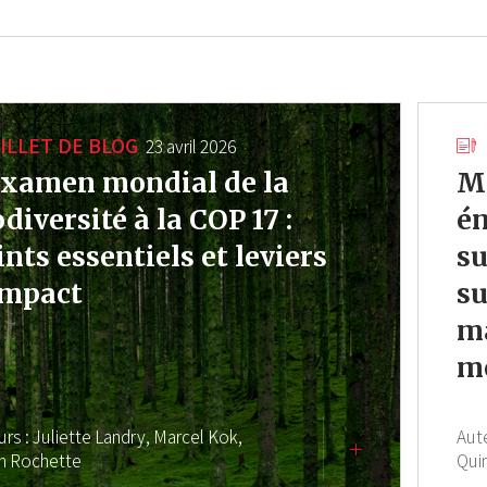
ILLET DE BLOG
23 avril 2026
Examen mondial de la
Me
odiversité à la COP 17 :
ém
ints essentiels et leviers
su
impact
su
ma
me
urs :
Juliette Landry,
Marcel Kok,
Aut
en Rochette
Qui