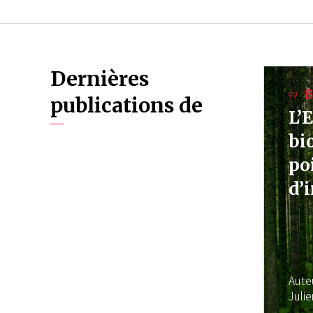
Dernières
B
publications de
L’
bi
po
d’
Aute
Juli