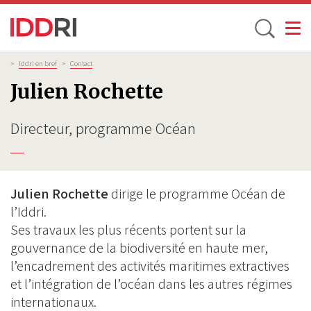
Toggle
Aller
Fil
>
Iddri en bref
>
Contact
d'Ariane
au
Julien Rochette
contenu
principal
Directeur, programme Océan
Julien Rochette
dirige le programme Océan de
l’Iddri.
Ses travaux les plus récents portent sur la
gouvernance de la biodiversité en haute mer,
l’encadrement des activités maritimes extractives
et l’intégration de l’océan dans les autres régimes
internationaux.