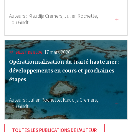
Auteurs :
Klaudija Cremers,
Julien Rochette,
Lou Gindt
17 mars 2026
BILLET DE BLOG
Opérationnalisation du traité haute mer :
développements en cours et prochaines
étapes
Auteurs :
Julien Rochette,
Klaudija Cremers,
Lou Gindt
TOUTES LES PUBLICATIONS DE L'AUTEUR