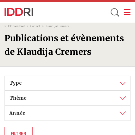
Toggle
Aller
Fil
>
Iddri en bref
>
Contact
>
Klaudija Cremers
d'Ariane
au
Publications et évènements
contenu
principal
de Klaudija Cremers
Type
Thème
Année