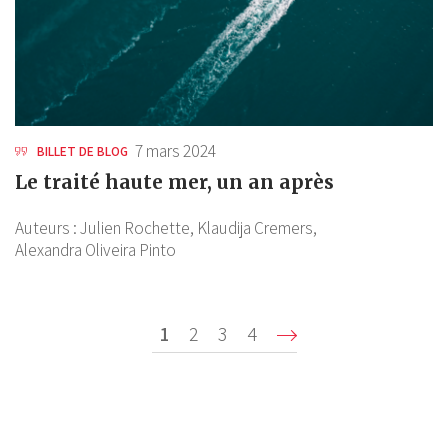
7 mars 2024
BILLET DE BLOG
Le traité haute mer, un an après
Auteurs :
Julien Rochette,
Klaudija Cremers,
Alexandra Oliveira Pinto
Pagination
Page
1
Page
2
Page
3
Page
4
Suivant ›
courante