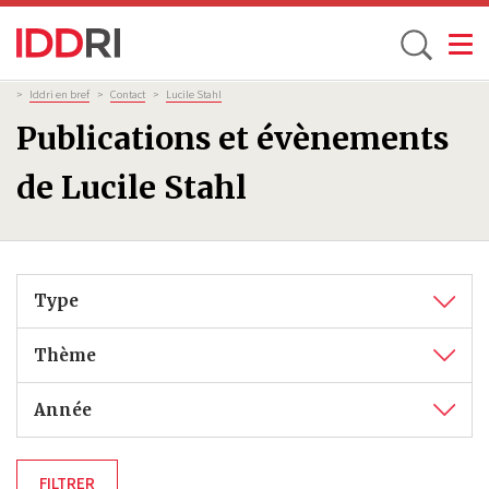
Toggle
Aller
Fil
>
Iddri en bref
>
Contact
>
Lucile Stahl
d'Ariane
au
Publications et évènements
contenu
principal
de Lucile Stahl
Type
Thème
Année