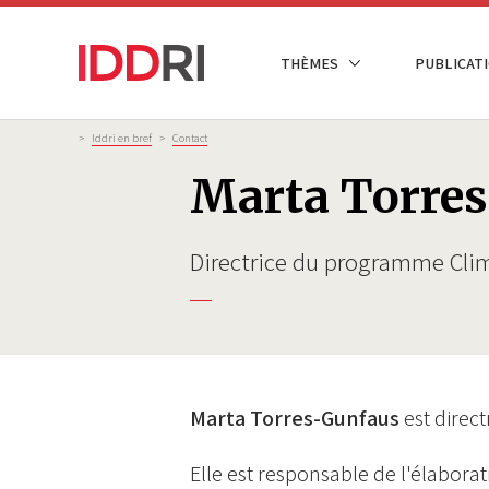
Aller
au
NAVIGATION
THÈMES
PUBLICATI
contenu
PRINCIPALE
principal
Fil
>
Iddri en bref
>
Contact
d'Ariane
Marta Torres
Directrice du programme Cli
Marta Torres-Gunfaus
est direc
Elle est responsable de l'élaborat