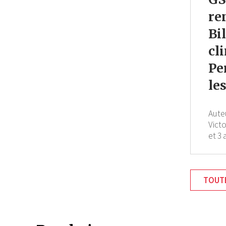
re
Bi
cl
Pe
le
Aute
Vict
et 3 
TOUTE