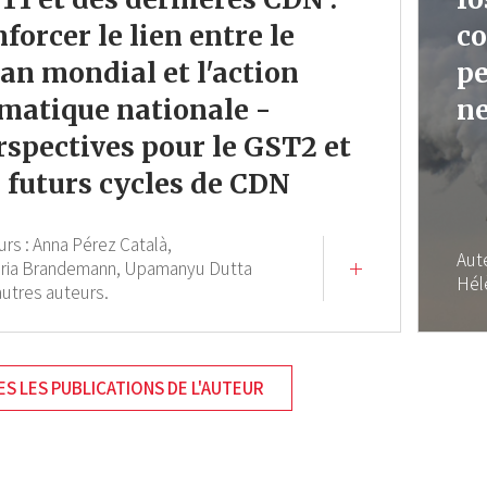
nforcer le lien entre le
co
lan mondial et l'action
pe
imatique nationale -
ne
rspectives pour le GST2 et
s futurs cycles de CDN
urs :
Anna Pérez Català,
Aut
oria Brandemann,
Upamanyu Dutta
Hél
autres auteurs.
S LES PUBLICATIONS DE L'AUTEUR