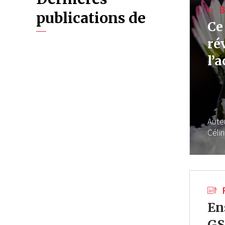
B
publications de
Ce
ré
l’
Aute
Céli
En
GS