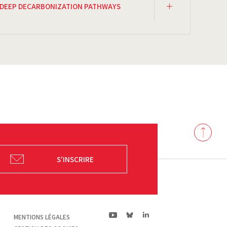
DEEP DECARBONIZATION PATHWAYS
Back
to
top
S'INSCRIRE
ln|LinkedIn
yt|Youtube
bs|Bluesky
MENTIONS LÉGALES