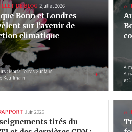
ILLET DE BLOG
2 juillet 2026
 que Bonn et Londres
Au
vèlent sur l’avenir de
Bo
action climatique
co
Aut
urs :
Marta Torres Gunfaus,
Ann
ne Kauffmann
et 1
RAPPORT
Juin 2026
seignements tirés du
Tr
T1 et des dernières CDN :
fo