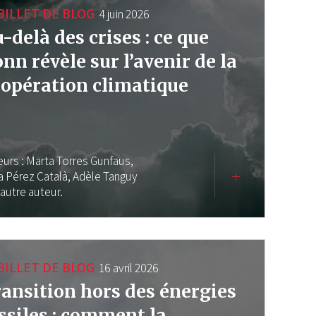
BILLET DE BLOG
4 juin 2026
-delà des crises : ce que
nn révèle sur l’avenir de la
opération climatique
eurs :
Marta Torres Gunfaus,
a Pérez Català,
Adèle Tanguy
 autre auteur.
BILLET DE BLOG
16 avril 2026
ansition hors des énergies
ssiles : comment la