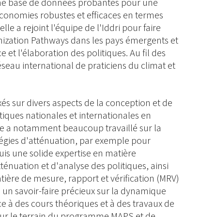
une base de données probantes pour une
économies robustes et efficaces en termes
le a rejoint l'équipe de l'Iddri pour faire
onization Pathways dans les pays émergents et
ce et l'élaboration des politiques. Au fil des
seau international de praticiens du climat et
axés sur divers aspects de la conception et de
iques nationales et internationales en
lle a notamment beaucoup travaillé sur la
atégies d'atténuation, par exemple pour
uis une solide expertise en matière
tténuation et d'analyse des politiques, ainsi
ière de mesure, rapport et vérification (MRV)
s un savoir-faire précieux sur la dynamique
 à des cours théoriques et à des travaux de
 sur le terrain du programme MAPS et de