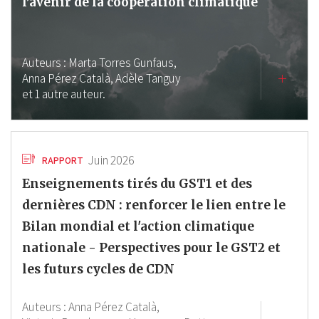
l’avenir de la coopération climatique
Auteurs :
Marta Torres Gunfaus,
Anna Pérez Català,
Adèle Tanguy
et 1 autre auteur.
Juin 2026
RAPPORT
Enseignements tirés du GST1 et des
dernières CDN : renforcer le lien entre le
Bilan mondial et l'action climatique
nationale - Perspectives pour le GST2 et
les futurs cycles de CDN
Auteurs :
Anna Pérez Català,