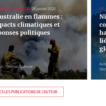
ILLET DE BLOG
28 janvier 2020
Australie en flammes :
Ni
pacts climatiques et
co
ponses politiques
ha
li
gl
Aut
ur :
Thomas Spencer
Yan
S LES PUBLICATIONS DE L'AUTEUR