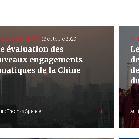
ILLET DE BLOG
13 octobre 2020
e évaluation des
Le
uveaux engagements
de
imatiques de la Chine
de
du
ur :
Thomas Spencer
Aut