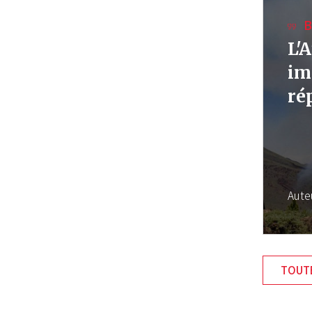
B
L'
im
ré
Aute
TOUTE