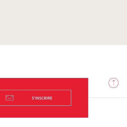
Back
to
top
S'INSCRIRE