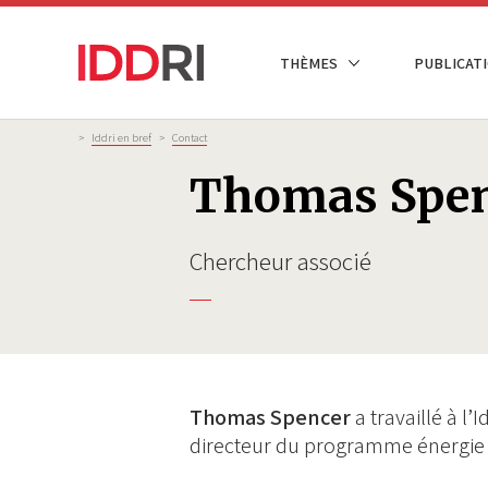
Aller
au
NAVIGATION
THÈMES
PUBLICATI
contenu
PRINCIPALE
principal
Fil
>
Iddri en bref
>
Contact
d'Ariane
Thomas Spen
Chercheur associé
Thomas Spencer
a travaillé à l
directeur du programme énergie 