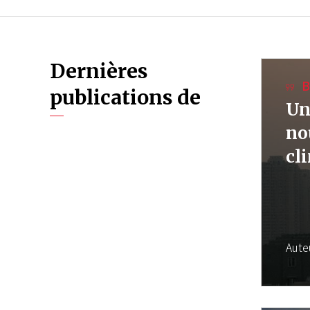
Dernières
B
publications de
Un
no
cl
Aute