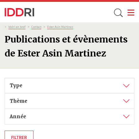
Toggle
Aller
Fil
>
Iddri en bref
>
Contact
>
Ester Asin Martinez
d'Ariane
au
Publications et évènements
contenu
principal
de Ester Asin Martinez
Type
Thème
Année