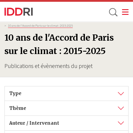
Toggle
Aller
Fil
>
10 ans de l'Accord de Paris sur le climat : 2015-2025
d'Ariane
au
10 ans de l'Accord de Paris
contenu
principal
sur le climat : 2015-2025
Publications et évènements du projet
Type
Thème
Auteur / Intervenant