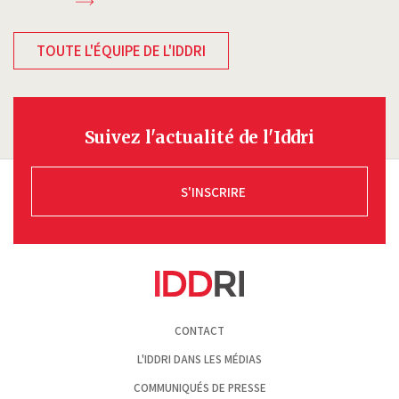
TOUTE L'ÉQUIPE DE L'IDDRI
Suivez l'actualité de l'Iddri
S'INSCRIRE
Pied
CONTACT
de
page
L'IDDRI DANS LES MÉDIAS
COMMUNIQUÉS DE PRESSE