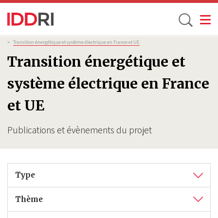
Toggle
Aller
Fil
>
Transition énergétique et système électrique en France et UE
d'Ariane
au
Transition énergétique et
contenu
principal
système électrique en France
et UE
Publications et évènements du projet
Type
Thème