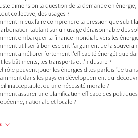
juste dimension la question de la demande en énergie, e
tout collective, des usages ?
ment mieux faire comprendre la pression que subit la b
arbonation tablant sur un usage déraisonnable des sol
ment embarquer la finance mondiale vers les énergi
ment utiliser à bon escient l’argument de la souveraine
ment améliorer fortement l’efficacité énergétique d
t les bâtiments, les transports et l’industrie ?
l rôle peuvent jouer les énergies dites parfois “de tra
amment dans les pays en développement qui découvrent
eil inacceptable, ou une nécessité morale ?
ment assurer une planification efficace des politiques 
opéenne, nationale et locale ?
us