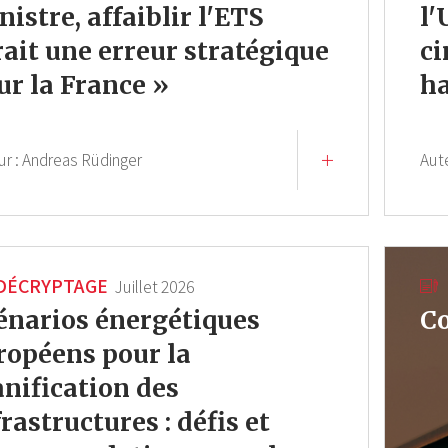
nistre, affaiblir l'ETS
l'
rait une erreur stratégique
ci
ur la France »
ha
ur :
Andreas Rüdinger
Aut
DÉCRYPTAGE
Juillet 2026
énarios énergétiques
C
ropéens pour la
anification des
frastructures : défis et