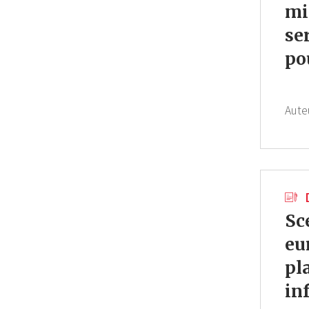
mi
se
po
Aute
Sc
eu
pl
in