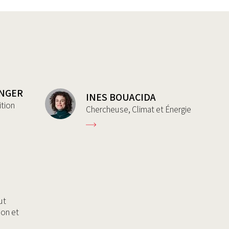
INGER
INES BOUACIDA
ition
Chercheuse, Climat et Énergie
E
ut
ion et