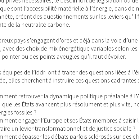
ou privés nécessaires, le besoin fort de législation ou d
que sont l’accessibilité matérielle à l’énergie, dans de
lanète, créent des questionnements sur les leviers qu’il
inte de la neutralité carbone.
eux pays s’engagent d’ores et déjà dans la voie d’une 
e, avec des choix de mix énergétique variables selon les 
t pointer ou des points aveugles qu’il faut dévoiler.
 équipes de l’Iddri ont à traiter des questions liées à l
sée, elles cherchent à instruire ces questions cadrantes 
ment retrouver la dynamique politique préalable à l’
n que les États avancent plus résolument et plus vite, 
rgies fossiles ?
ment engager l’Europe et ses États membres à saisir le
faire un levier transformationnel et de justice sociale ?
ment dépasser les débats parfois sclérosés sur des c