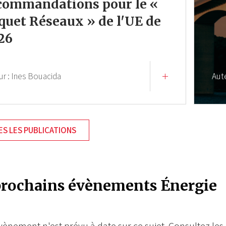
commandations pour le «
quet Réseaux » de l'UE de
26
ur :
Ines Bouacida
Aut
S LES PUBLICATIONS
prochains évènements Énergie