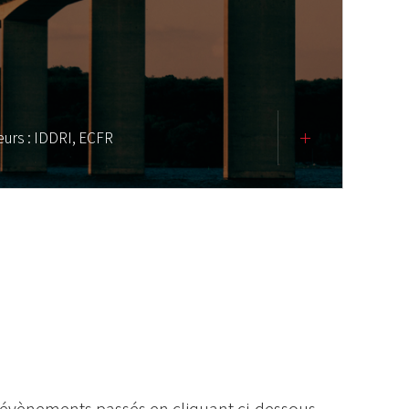
eurs :
IDDRI,
ECFR