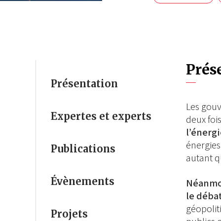
Prés
Présentation
Les gouv
Expertes et experts
deux foi
l’énerg
énergies
Publications
autant q
Évènements
Néanmoi
le déba
géopolit
Projets