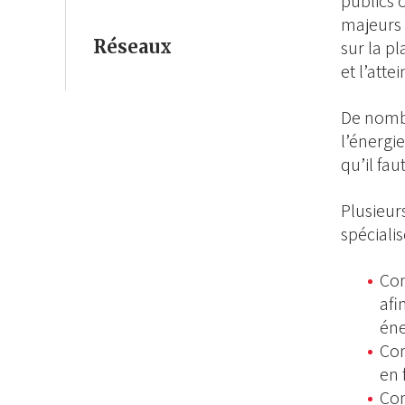
publics 
majeurs 
Réseaux
sur la p
et l’atte
De nombr
l’énergi
qu’il fau
Plusieurs
spéciali
Com
afi
éne
Com
en 
Com