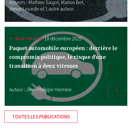
Auteurs :
Mathieu Saujot,
Marion Bet,
Simon Louedin
et 1 autre auteur.
18 décembre 2025
BILLET DE BLOG
Paquet automobile européen : derrière le
compromis politique, le risque d'une
transition à deux vitesses
Auteur :
Jean-Philippe Hermine
TOUTES LES PUBLICATIONS