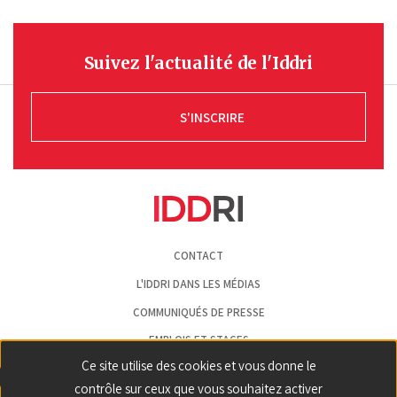
Suivez l'actualité de l'Iddri
S'INSCRIRE
Pied
CONTACT
de
page
L'IDDRI DANS LES MÉDIAS
COMMUNIQUÉS DE PRESSE
EMPLOIS ET STAGES
Ce site utilise des cookies et vous donne le
MENTIONS LÉGALES
contrôle sur ceux que vous souhaitez activer
GESTION DES COOKIES