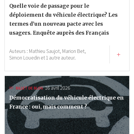
Quelle voie de passage pour le
déploiement du véhicule électrique? Les
termes d’un nouveau pacte avec les
usagers. Enquête auprès des Français
Auteurs :
Mathieu Saujot,
Marion Bet,
Simon Louedin
et 1 autre auteur.
16 avril 2026
BILLET DE BLOG
Démocratisation du véhicule électrique en
France : oui, mais comment ?