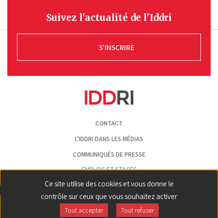
Suivez l'actualité de l'Iddri
S'INSCRIRE
Pied
CONTACT
de
page
L'IDDRI DANS LES MÉDIAS
COMMUNIQUÉS DE PRESSE
EMPLOIS ET STAGES
Ce site utilise des cookies et vous donne le
MENTIONS LÉGALES
contrôle sur ceux que vous souhaitez activer
GESTION DES COOKIES
Tout accepter
Tout refuser