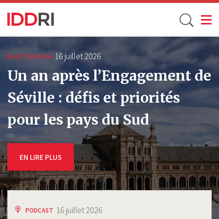
Toggle
Aller
au
16 juillet 2026
BILLET DE BLOG
contenu
Un an après l’Engagement de
principal
Séville : défis et priorités
pour les pays du Sud
EN LIRE PLUS
16 juillet 2026
PODCAST