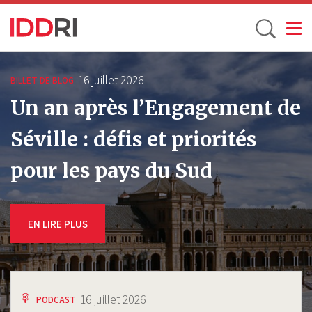
Toggle
Aller
au
16 juillet 2026
BILLET DE BLOG
contenu
Un an après l’Engagement de
principal
Séville : défis et priorités
pour les pays du Sud
EN LIRE PLUS
16 juillet 2026
PODCAST