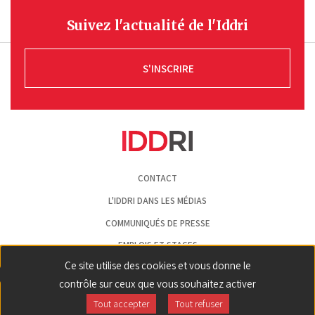
Suivez l'actualité de l'Iddri
S'INSCRIRE
Pied
CONTACT
de
page
L'IDDRI DANS LES MÉDIAS
COMMUNIQUÉS DE PRESSE
EMPLOIS ET STAGES
Ce site utilise des cookies et vous donne le
MENTIONS LÉGALES
contrôle sur ceux que vous souhaitez activer
GESTION DES COOKIES
Tout accepter
Tout refuser