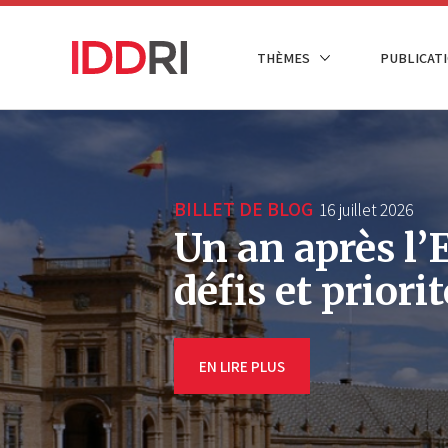
Aller
au
NAVIGATION
THÈMES
PUBLICATI
contenu
PRINCIPALE
principal
BILLET DE BLOG
16 juillet 2026
Un an après l’
défis et priori
EN LIRE PLUS