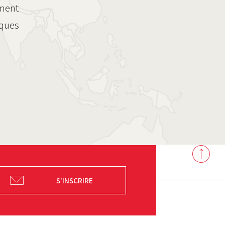
ement
iques
Back
to
top
S'INSCRIRE