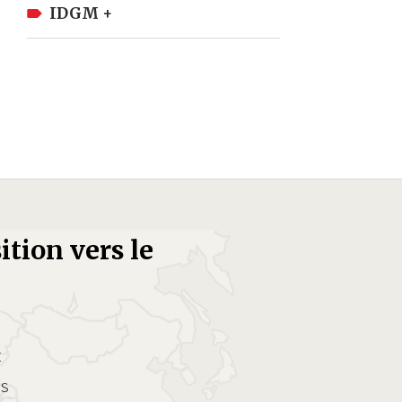
IDGM +
ition vers le
t
es