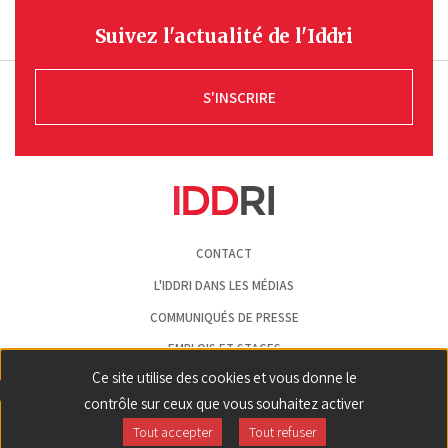
Suivez l'actualité de l'Iddri
S'INSCRIRE
Pied
CONTACT
de
page
L'IDDRI DANS LES MÉDIAS
COMMUNIQUÉS DE PRESSE
EMPLOIS ET STAGES
Ce site utilise des cookies et vous donne le
MENTIONS LÉGALES
contrôle sur ceux que vous souhaitez activer
GESTION DES COOKIES
Tout accepter
Tout refuser