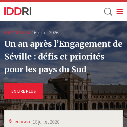
Toggle
Aller
au
16 juillet 2026
BILLET DE BLOG
contenu
Un an après l’Engagement de
principal
Séville : défis et priorités
pour les pays du Sud
EN LIRE PLUS
16 juillet 2026
PODCAST