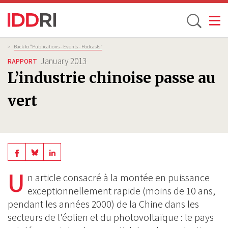
Toggle
Skip
Breadcrumb
>
Back to “Publications - Events - Podcasts”
to
January 2013
RAPPORT
main
L’industrie chinoise passe au
content
vert
Share
Share
Share
on
on
U
on
n article consacré à la montée en puissance
BlueSky
Linkedin
exceptionnellement rapide (moins de 10 ans,
Facebook
pendant les années 2000) de la Chine dans les
secteurs de l'éolien et du photovoltaïque : le pays