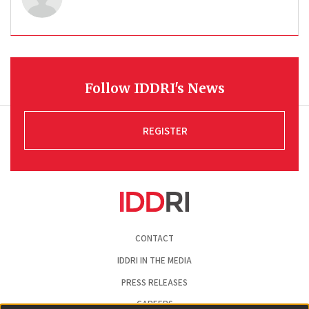
Follow IDDRI's News
REGISTER
Pied
CONTACT
de
page
IDDRI IN THE MEDIA
PRESS RELEASES
CAREERS