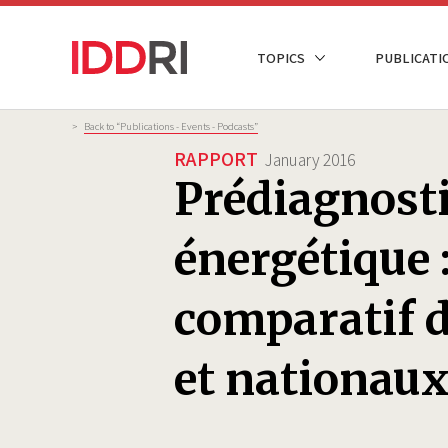
Skip
to
NAVIGATION
TOPICS
PUBLICATI
main
PRINCIPALE
content
Breadcrumb
>
Back to “Publications - Events - Podcasts”
RAPPORT
January 2016
Prédiagnosti
énergétique 
comparatif d
et nationau