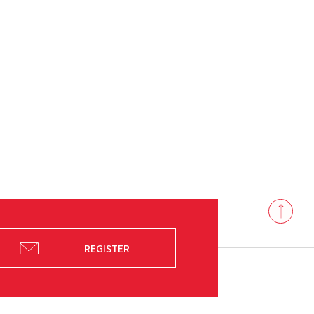
Back
to
top
REGISTER