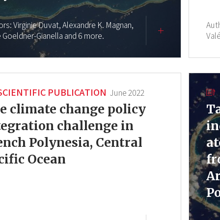
ors:
Virginie Duvat,
Alexandre K. Magnan,
Aut
e Goeldner-Gianella
and 6 more.
Valé
SCIENTIFIC PUBLICATION
June 2022
e climate change policy
Ta
tegration challenge in
in
ench Polynesia, Central
at
cific Ocean
f
Ar
Po