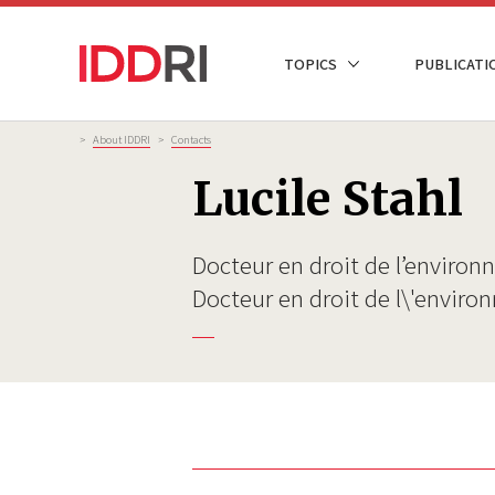
Skip
to
NAVIGATION
TOPICS
PUBLICATI
main
PRINCIPALE
content
Breadcrumb
>
About IDDRI
>
Contacts
Lucile Stahl
Docteur en droit de l’environ
Docteur en droit de l\'envir