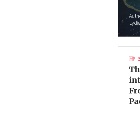
Auth
Lydi
Th
in
Fr
Pa