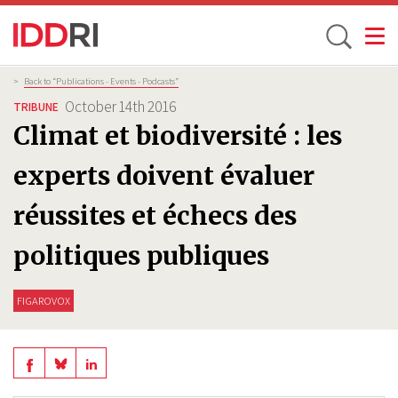
Toggle
Skip
Breadcrumb
>
Back to “Publications - Events - Podcasts”
to
October 14th 2016
TRIBUNE
main
Climat et biodiversité : les
content
experts doivent évaluer
réussites et échecs des
politiques publiques
FIGAROVOX
Share
Share
Share
on
on