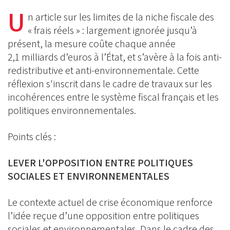
on
on
U
on
n article sur les limites de la niche fiscale des
BlueSky
Linkedin
« frais réels » : largement ignorée jusqu’à
Facebook
présent, la mesure coûte chaque année
2,1 milliards d’euros à l’État, et s’avère à la fois anti-
redistributive et anti-environnementale. Cette
réflexion s'inscrit dans le cadre de travaux sur les
incohérences entre le système fiscal français et les
politiques environnementales.
Points clés :
LEVER L'OPPOSITION ENTRE POLITIQUES
SOCIALES ET ENVIRONNEMENTALES
Le contexte actuel de crise économique renforce
l’idée reçue d’une opposition entre politiques
sociales et environnementales. Dans le cadre des