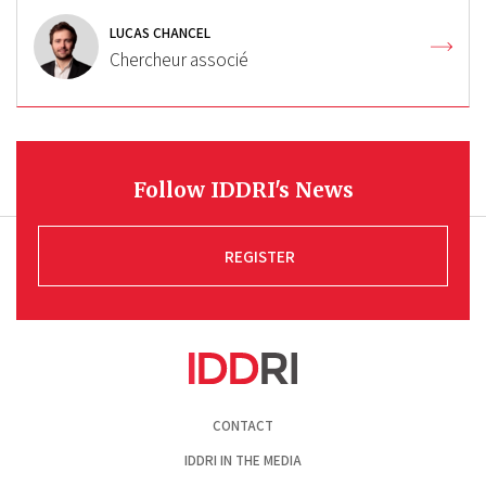
LUCAS CHANCEL
Chercheur associé
Follow IDDRI's News
REGISTER
Pied
CONTACT
de
page
IDDRI IN THE MEDIA