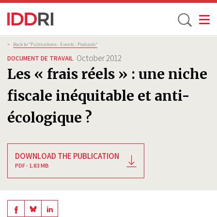
Toggle
Skip
Breadcrumb
>
Back to “Publications - Events - Podcasts”
to
October 2012
DOCUMENT DE TRAVAIL
main
Les « frais réels » : une niche
content
fiscale inéquitable et anti-
écologique ?
DOWNLOAD THE PUBLICATION
PDF - 1.83 MB
Share
Share
Share