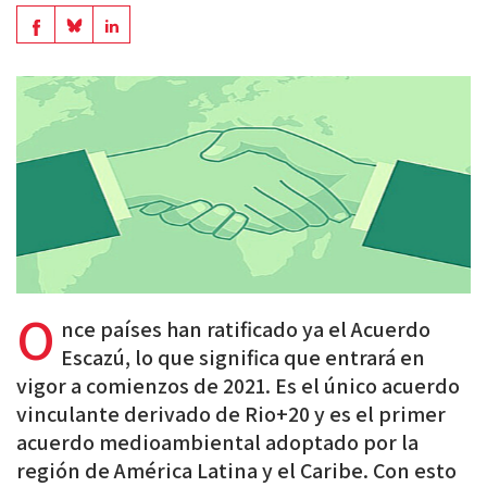
en
Share
Share
Share
PDF
on
on
on
BlueSky
Linkedin
Facebook
O
nce países han ratificado ya el Acuerdo
Escazú, lo que significa que entrará en
vigor a comienzos de 2021. Es el único acuerdo
vinculante derivado de Rio+20 y es el primer
acuerdo medioambiental adoptado por la
región de América Latina y el Caribe. Con esto