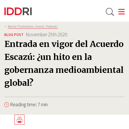
Toggle
Skip
Breadcrumb
>
Back to “Publications - Events - Podcasts”
to
November 25th 2020
BLOG POST
main
Entrada en vigor del Acuerdo
content
Escazú: ¿un hito en la
gobernanza medioambiental
global?
Reading time: 7 min
Télécharger