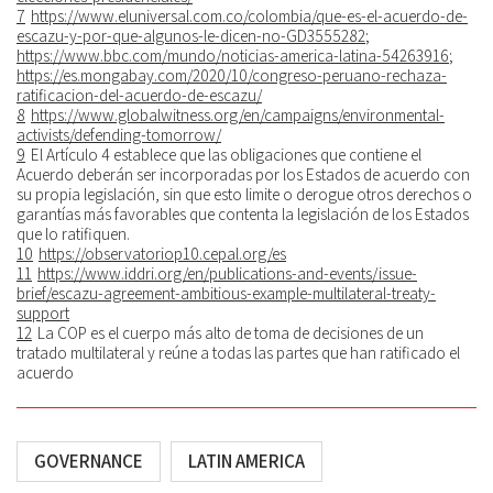
7
https://www.eluniversal.com.co/colombia/que-es-el-acuerdo-de-
escazu-y-por-que-algunos-le-dicen-no-GD3555282
;
https://www.bbc.com/mundo/noticias-america-latina-54263916
;
https://es.mongabay.com/2020/10/congreso-peruano-rechaza-
ratificacion-del-acuerdo-de-escazu/
8
https://www.globalwitness.org/en/campaigns/environmental-
activists/defending-tomorrow/
9
El Artículo 4 establece que las obligaciones que contiene el
Acuerdo deberán ser incorporadas por los Estados de acuerdo con
su propia legislación, sin que esto limite o derogue otros derechos o
garantías más favorables que contenta la legislación de los Estados
que lo ratifiquen.
10
https://observatoriop10.cepal.org/es
11
https://www.iddri.org/en/publications-and-events/issue-
brief/escazu-agreement-ambitious-example-multilateral-treaty-
support
12
La COP es el cuerpo más alto de toma de decisiones de un
tratado multilateral y reúne a todas las partes que han ratificado el
acuerdo
GOVERNANCE
LATIN AMERICA