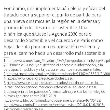
Por último, una implementación plena y eficaz del
tratado podría suponer el punto de partida para
una nueva dinámica en la región en la defensa y
promoción del desarrollo sostenible. Una
dinámica que situase la Agenda 2030 para el
Desarrollo Sostenible y el Acuerdo de París como
hojas de ruta para una recuperación resiliente y
para el camino hacia un desarrollo más sostenible
1
https://www.unece.org/fileadmin/DAM/env/pp/documents/cep43e.pd
2
El Principio 10 incluye el derecho al acceso a la información, a la
participación pública y a la justicia en asuntos medioambientales.
3
https://repositorio.cepal.org/bitstream/handle/11362/43583/1/S180
4
https://www.cepal.org/es/acuerdodeescazu
5
https://www.cepal.org/es/comunicados/onu-dh-cepal-celebran-
la-ratificacion-senado-mexicano-referente-al-acuerdo-escazu
6
La mayoría de los países de América Latina y el Caribe han elegido
nuevos gobiernos entre 2018-2019
https://www.bbc.com/mundo/noticias-america-latina-46735423
;
https://www.contralinea.com.mx/archivo-revista/2018/04/16/2018-
elecciones-presidenciales/