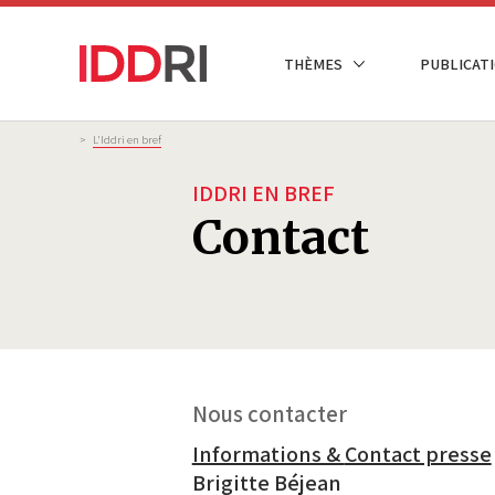
Aller
au
NAVIGATION
THÈMES
PUBLICATI
contenu
PRINCIPALE
principal
Fil
>
L'Iddri en bref
d'Ariane
IDDRI EN BREF
Contact
Nous contacter
Informations &
Contact presse
Brigitte Béjean