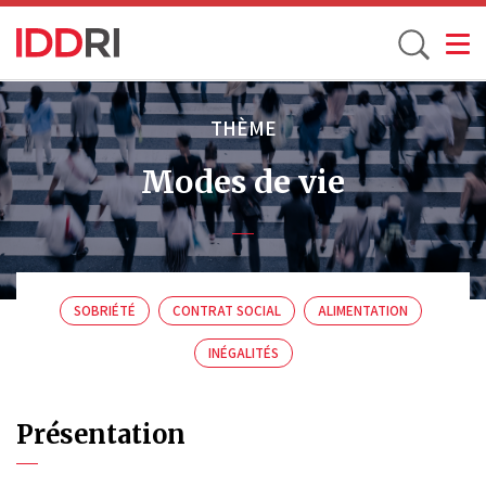
Toggle
Aller
au
THÈME
contenu
Modes de vie
principal
SOBRIÉTÉ
CONTRAT SOCIAL
ALIMENTATION
INÉGALITÉS
Présentation