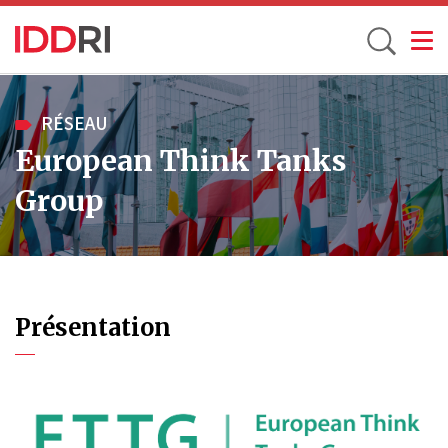
Toggle
Aller
au
RÉSEAU
contenu
European Think Tanks
principal
Group
Présentation