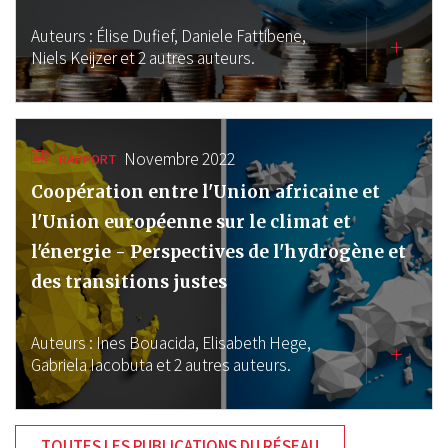
Auteurs :
Élise Dufief,
Daniele Fattibene,
Niels Keijzer
et 2 autres auteurs.
Novembre 2022
RAPPORT
Coopération entre l'Union africaine et
l'Union européenne sur le climat et
l'énergie - Perspectives de l'hydrogène et
des transitions justes
Auteurs :
Ines Bouacida,
Elisabeth Hege,
Gabriela Iacobuta
et 2 autres auteurs.
TOUTES LES PUBLICATIONS DU RÉSEAU