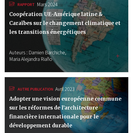
Mars 2024
RAPPORT
Coopération UE-Amérique latine &
Caraïbes sur le changement climatique et
les transitions énergétiques
Auteurs :
Damien Barchiche,
Maria Alejandra Riaño
Avril 2023
AUTRE PUBLICATION
Adopter une vision européenne commune
sur les réformes de l’architecture
financière internationale pour le
développement durable