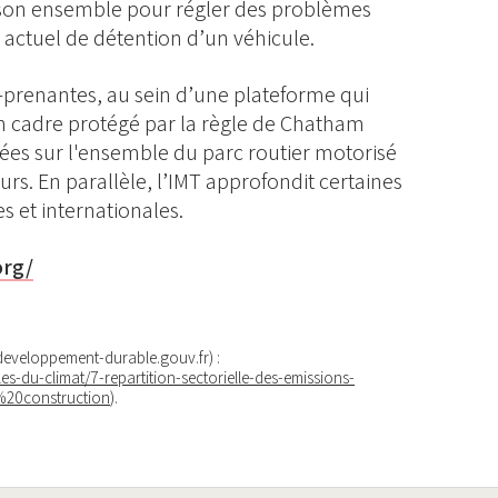
s son ensemble pour régler des problèmes
actuel de détention d’un véhicule.
s-prenantes, au sein d’une plateforme qui
n cadre protégé par la règle de Chatham
ées sur l'ensemble du parc routier motorisé
eurs. En parallèle, l’IMT approfondit certaines
s et internationales.
org/
 (developpement-durable.gouv.fr) :
es-du-climat/7-repartition-sectorielle-des-emissions-
20construction
).