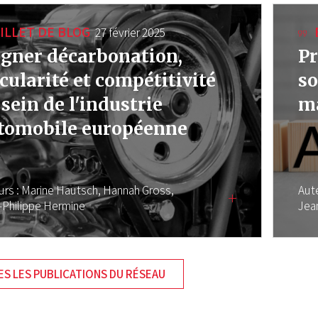
ILLET DE BLOG
27 février 2025
igner décarbonation,
Pr
rcularité et compétitivité
so
 sein de l'industrie
ma
tomobile européenne
urs :
Marine Hautsch,
Hannah Gross,
Aut
-Philippe Hermine
Jea
S LES PUBLICATIONS DU RÉSEAU