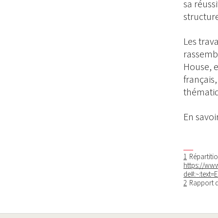
sa réuss
structur
Les trav
rassembl
House, e
français,
thématiq
En savoir
1
Répartiti
https://www
de#:~:tex
2
Rapport d