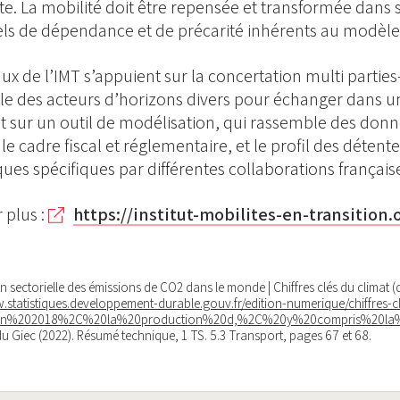
ite. La mobilité doit être repensée et transformée dan
els de dépendance et de précarité inhérents au modèle 
aux de l’IMT s’appuient sur la concertation multi partie
e des acteurs d’horizons divers pour échanger dans u
t sur un outil de modélisation, qui rassemble des donn
 le cadre fiscal et réglementaire, et le profil des détent
ues spécifiques par différentes collaborations française
 plus :
https://institut-mobilites-en-transition.
on sectorielle des émissions de CO2 dans le monde | Chiffres clés du climat
.statistiques.developpement-durable.gouv.fr/edition-numerique/chiffres-cl
t=En%202018%2C%20la%20production%20d,%2C%20y%20compris%20la%
u Giec (2022). Résumé technique, 1 TS. 5.3 Transport, pages 67 et 68.