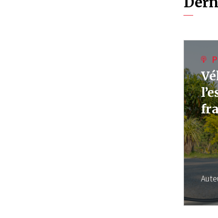
Dern
P
Vé
l’
fr
Aute