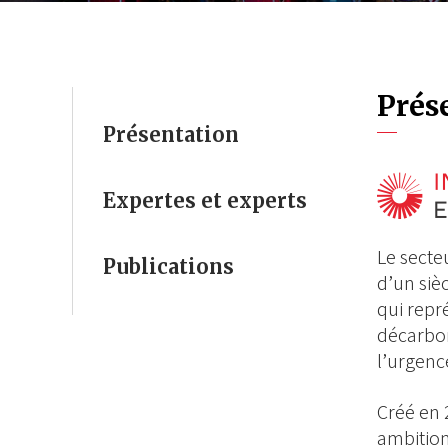
Prés
Présentation
Expertes et experts
Le secte
Publications
d’un siè
qui rep
décarbon
l’urgenc
Créé en 
ambition