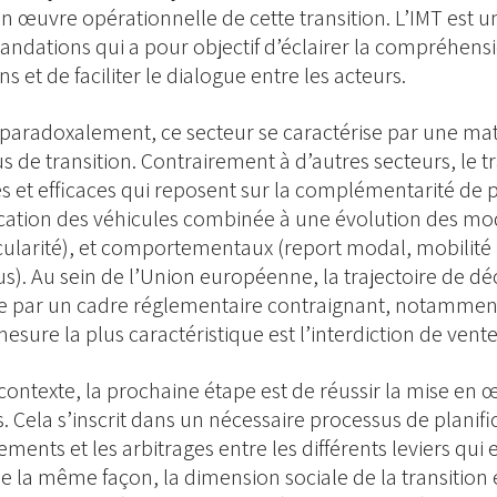
en œuvre opérationnelle de cette transition. L’IMT est u
dations qui a pour objectif d’éclairer la compréhensio
 et de faciliter le dialogue entre les acteurs.
, paradoxalement, ce secteur se caractérise par une ma
s de transition. Contrairement à d’autres secteurs, le t
es et efficaces qui reposent sur la complémentarité de 
fication des véhicules combinée à une évolution des mod
rcularité), et comportementaux (report modal, mobilité
s). Au sein de l’Union européenne, la trajectoire de dé
 par un cadre réglementaire contraignant, notamment v
mesure la plus caractéristique est l’interdiction de ven
contexte, la prochaine étape est de réussir la mise en œ
. Cela s’inscrit dans un nécessaire processus de planifi
sements et les arbitrages entre les différents leviers qu
De la même façon, la dimension sociale de la transition e