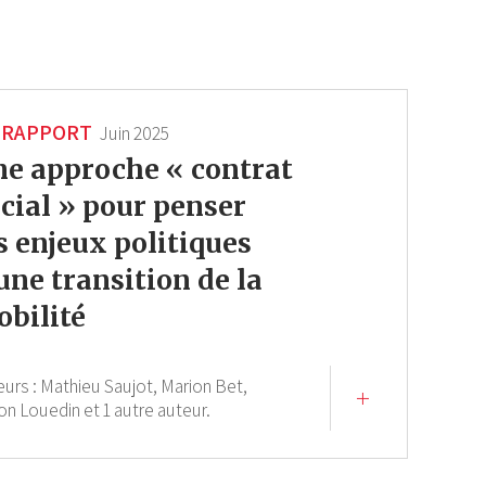
RAPPORT
Juin 2025
e approche « contrat
cial » pour penser
s enjeux politiques
une transition de la
bilité
eurs :
Mathieu Saujot,
Marion Bet,
on Louedin
et 1 autre auteur.