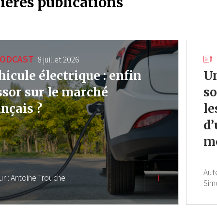
ières publications
ODCAST
8 juillet 2026
hicule électrique : enfin
Un
essor sur le marché
so
ançais ?
le
d’
mo
Aut
ur :
Antoine Trouche
Sim