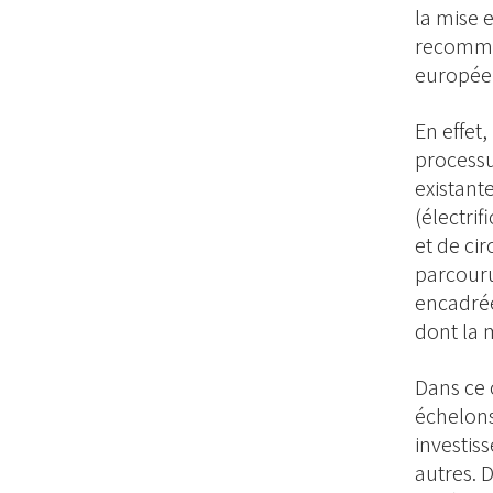
la mise 
recomman
européens
En effet
processu
existant
(électri
et de ci
parcouru
encadrée
dont la 
Dans ce 
échelons
investis
autres. 