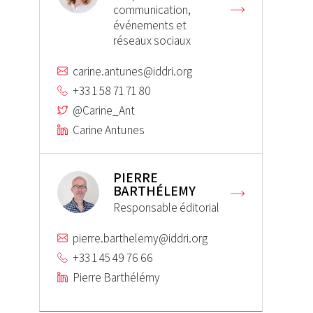
communication,
événements et
réseaux sociaux
carine.antunes@iddri.org
+33 1 58 71 71 80
@Carine_Ant
Carine Antunes
PIERRE
BARTHÉLEMY
Responsable éditorial
pierre.barthelemy@iddri.org
+33 1 45 49 76 66
Pierre Barthélémy