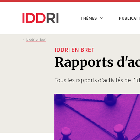
Aller
au
NAVIGATION
THÈMES
PUBLICATI
contenu
PRINCIPALE
principal
Fil
>
L'Iddri en bref
d'Ariane
IDDRI EN BREF
Rapports d'ac
Tous les rapports d'activités de l'I