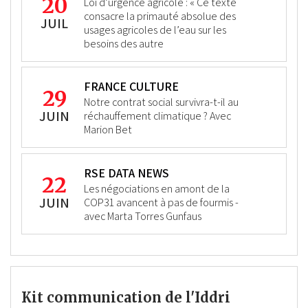
20
Loi d’urgence agricole : « Ce texte
consacre la primauté absolue des
JUIL
usages agricoles de l’eau sur les
besoins des autre
FRANCE CULTURE
29
Notre contrat social survivra-t-il au
JUIN
réchauffement climatique ? Avec
Marion Bet
RSE DATA NEWS
22
Les négociations en amont de la
JUIN
COP31 avancent à pas de fourmis -
avec Marta Torres Gunfaus
Kit communication de l'Iddri