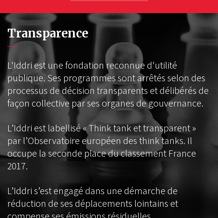
Transparence
L'Iddri est une fondation reconnue d'utilité
publique. Ses programmes sont arrêtés selon des
processus de décision transparents et délibérés de
façon collective par ses organes de gouvernance.
L’Iddri est labellisé « Think tank et transparent »
par l’Observatoire européen des think tanks. Il
occupe la seconde place du classement France
2017.
L’Iddri s’est engagé dans une démarche de
réduction de ses déplacements lointains et
compense ses émissions résiduelles.