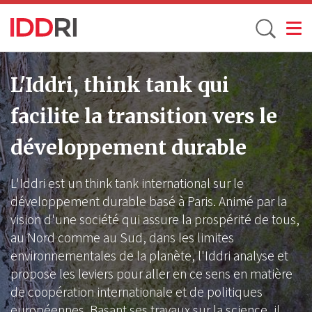
Toggle
Aller
au
L'Iddri, think tank qui
contenu
facilite la transition vers le
principal
développement durable
L'Iddri est un think tank international sur le
développement durable basé à Paris. Animé par la
vision d'une société qui assure la prospérité de tous,
au Nord comme au Sud, dans les limites
environnementales de la planète, l'Iddri analyse et
propose les leviers pour aller en ce sens en matière
de coopération internationale et de politiques
européennes. Basant ses travaux sur la science, il