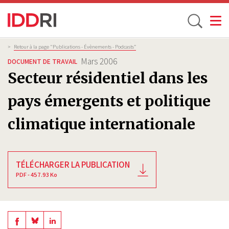
Toggle
Aller
Fil
>
Retour à la page "Publications - Évènements - Podcasts”
d'Ariane
au
Mars 2006
DOCUMENT DE TRAVAIL
contenu
Secteur résidentiel dans les
principal
pays émergents et politique
climatique internationale
TÉLÉCHARGER LA PUBLICATION
PDF - 457.93 Ko
Share
Share
Share