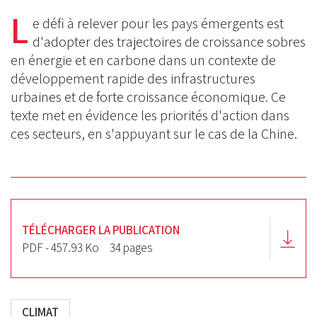
on
on
L
on
e défi à relever pour les pays émergents est
BlueSky
Linkedin
d'adopter des trajectoires de croissance sobres
Facebook
en énergie et en carbone dans un contexte de
développement rapide des infrastructures
urbaines et de forte croissance économique.
Ce
texte met en évidence les priorités d'action dans
ces secteurs, en s'appuyant sur le cas de la Chine.
TÉLÉCHARGER LA PUBLICATION
PDF - 457.93 Ko
34 pages
CLIMAT