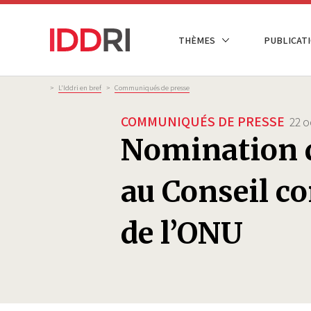
Aller
au
NAVIGATION
THÈMES
PUBLICATI
contenu
PRINCIPALE
principal
Fil
>
L'Iddri en bref
>
Communiqués de presse
d'Ariane
COMMUNIQUÉS DE PRESSE
22 o
Nomination 
au Conseil co
de l’ONU