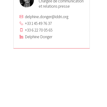
Chargée de communication
et relations presse
delphine.donger@iddri.org
+33 1 45 49 76 37
+33 6 22 70 05 65
Delphine Donger