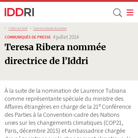
Toggle
Aller
Fil
>
L'Iddri en bref
>
Communiqués de presse
d'Ariane
au
4 juillet 2014
COMMUNIQUÉS DE PRESSE
contenu
Teresa Ribera nommée
principal
directrice de l’Iddri
À la suite de la nomination de Laurence Tubiana
comme représentante spéciale du ministre des
e
Affaires étrangères en charge de la 21
Conférence
des Parties à la Convention-cadre des Nations
unies sur les changements climatiques (COP21,
Paris, décembre 2015) et Ambassadrice chargée