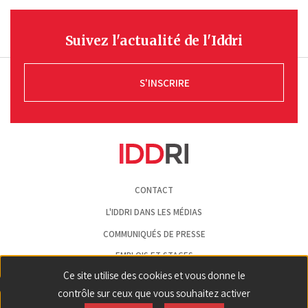
Suivez l'actualité de l'Iddri
S'INSCRIRE
Pied
CONTACT
de
page
L'IDDRI DANS LES MÉDIAS
COMMUNIQUÉS DE PRESSE
EMPLOIS ET STAGES
Ce site utilise des cookies et vous donne le
MENTIONS LÉGALES
contrôle sur ceux que vous souhaitez activer
GESTION DES COOKIES