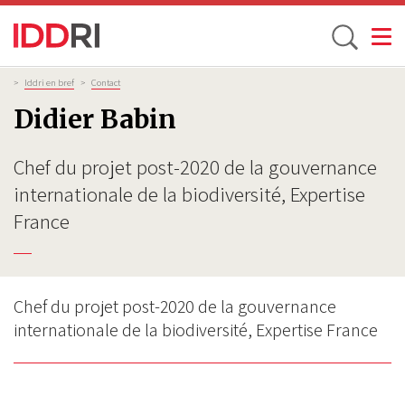
Toggle
Aller
Fil
>
Iddri en bref
>
Contact
d'Ariane
au
Didier Babin
contenu
principal
Chef du projet post-2020 de la gouvernance
internationale de la biodiversité, Expertise
France
Chef du projet post-2020 de la gouvernance
internationale de la biodiversité, Expertise France