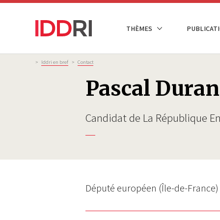
Aller
au
NAVIGATION
THÈMES
PUBLICATI
contenu
PRINCIPALE
principal
Fil
>
Iddri en bref
>
Contact
d'Ariane
Pascal Dura
Candidat de La République E
Député européen (Île-de-France)