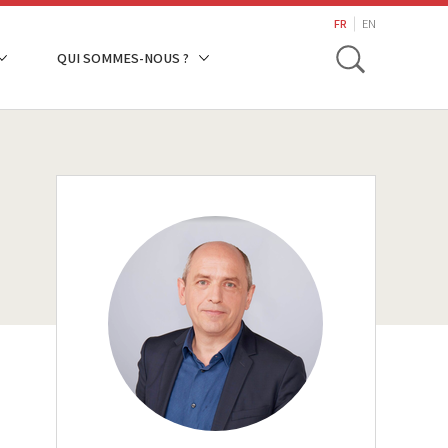
search
FR
EN
Toggle
QUI SOMMES-NOUS ?