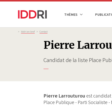
Aller
au
NAVIGATION
THÈMES
PUBLICATI
contenu
PRINCIPALE
principal
Fil
>
Iddri en bref
>
Contact
d'Ariane
Pierre Larro
Candidat de la liste Place Pub
Pierre Larrouturou
est candidat 
Place Publique - Parti Socialiste 