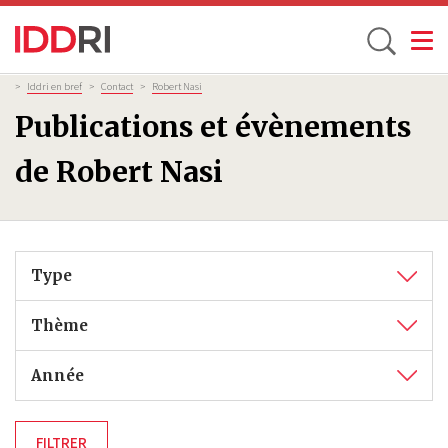
Toggle
Aller
Fil
>
Iddri en bref
>
Contact
>
Robert Nasi
d'Ariane
au
Publications et évènements
contenu
principal
de Robert Nasi
Type
Thème
Année