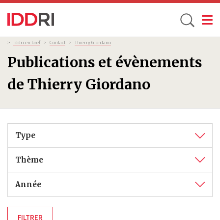
Toggle
Aller
Fil
>
Iddri en bref
>
Contact
>
Thierry Giordano
d'Ariane
au
Publications et évènements
contenu
principal
de Thierry Giordano
Type
Thème
Année