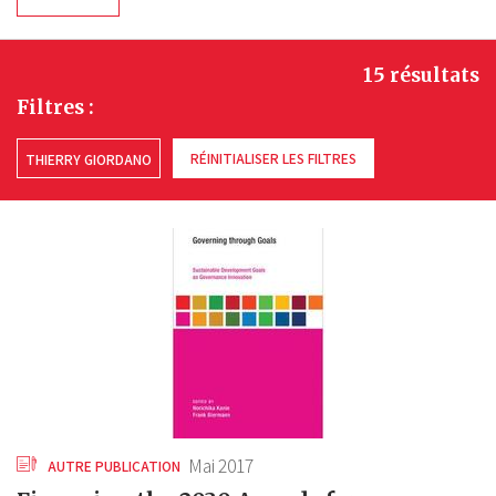
15 résultats
Filtres :
RÉINITIALISER LES FILTRES
THIERRY GIORDANO
Mai 2017
AUTRE PUBLICATION