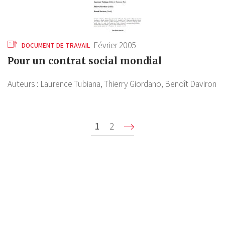
Février 2005
DOCUMENT DE TRAVAIL
Pour un contrat social mondial
Auteurs :
Laurence Tubiana,
Thierry Giordano,
Benoît Daviron
Pagination
Page
1
Page
2
Suivant ›
P
courante