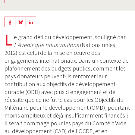
Share
Share
Share
on
on
L
on
e grand défi du développement, souligné par
BlueSky
Linkedin
L’Avenir que nous voulons
(Nations unies,
Facebook
2012) est celui de la mise en œuvre des
engagements internationaux. Dans un contexte de
plafonnement des budgets publics, comment les
pays donateurs peuvent-ils renforcer leur
contribution aux objectifs de développement
durable (ODD) avec plus d’engagement et de
réussite que ce ne fut le cas pour les Objectifs du
Millénaire pour le développement (OMD), pourtant
moins ambitieux et déjà insuffisamment financés ?
Il serait dommage pour les pays du Comité d’aide
au développement (CAD) de l'OCDE, et en