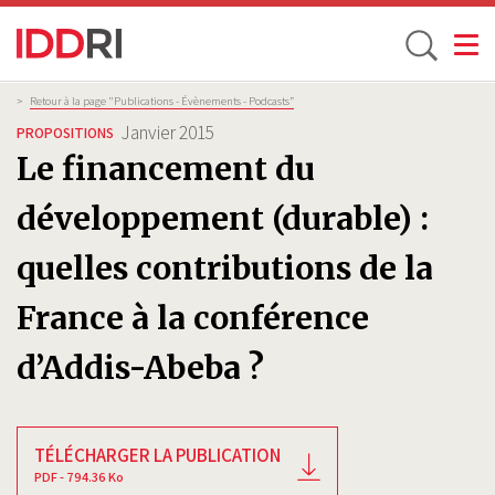
Toggle
Aller
Fil
>
Retour à la page "Publications - Évènements - Podcasts”
d'Ariane
au
Janvier 2015
PROPOSITIONS
contenu
Le financement du
principal
développement (durable) :
quelles contributions de la
France à la conférence
d’Addis-Abeba ?
TÉLÉCHARGER LA PUBLICATION
PDF - 794.36 Ko