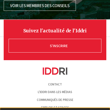
VOIR LES MEMBRES DES CONSEILS
Suivez l'actualité de l'Iddri
S'INSCRIRE
Pied
CONTACT
de
page
L'IDDRI DANS LES MÉDIAS
COMMUNIQUÉS DE PRESSE
EMPLOIS ET STAGES