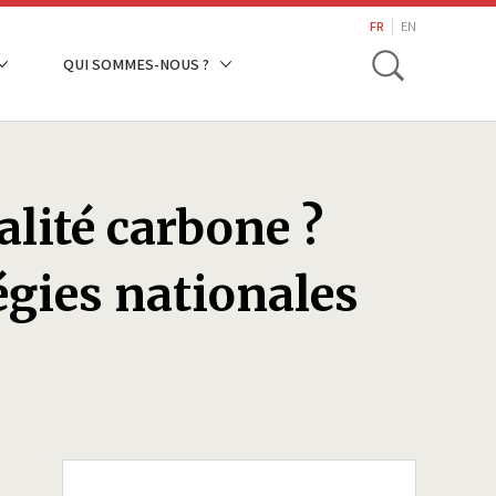
search
FR
EN
Toggle
QUI SOMMES-NOUS ?
lité carbone ?
égies nationales