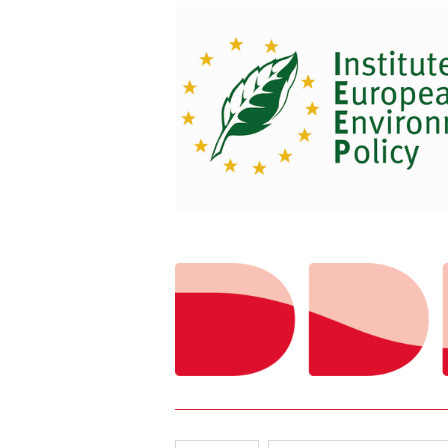
Image
Image