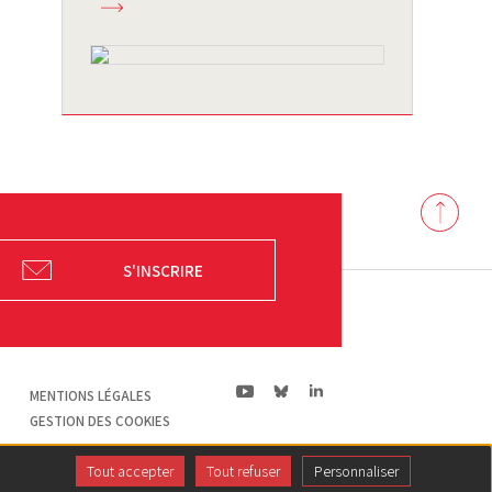
Back
to
top
S'INSCRIRE
ln|LinkedIn
yt|Youtube
bs|Bluesky
MENTIONS LÉGALES
GESTION DES COOKIES
Tout accepter
Tout refuser
Personnaliser