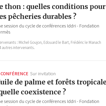
e thon : quelles conditions pour
es pêcheries durables ?
e session du cycle de conférences Iddri - Fondation
ermès
tervenants :
Michel Goujon,
Edouard le Bart,
Frédéric le Manach
4 autres intervenants.
CONFÉRENCE
Sur invitation
uile de palme et forêts tropical
 quelle coexistence ?
e session du cycle de conférences Iddri - Fondation