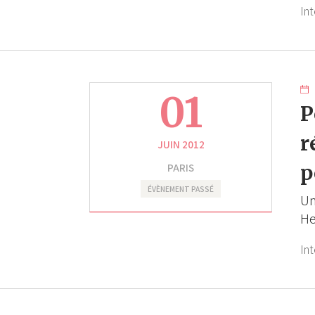
Int
01
P
r
JUIN 2012
PARIS
p
ÉVÈNEMENT PASSÉ
Un
H
In