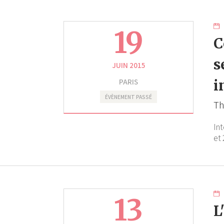
19
C
s
JUIN 2015
PARIS
i
ÉVÈNEMENT PASSÉ
Th
In
et 
13
L