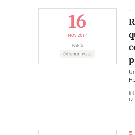
16
R
q
NOV 2017
PARIS
c
ÉVÈNEMENT PASSÉ
p
Un
H
In
La