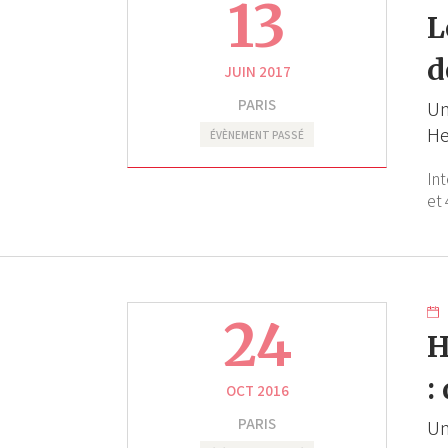
13
L
d
JUIN 2017
PARIS
Un
H
ÉVÈNEMENT PASSÉ
In
et 
24
H
:
OCT 2016
PARIS
Un