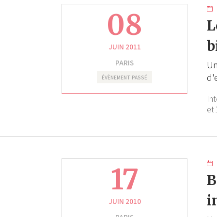
08
L
b
JUIN 2011
PARIS
Un
d'
ÉVÈNEMENT PASSÉ
In
et 
17
B
i
JUIN 2010