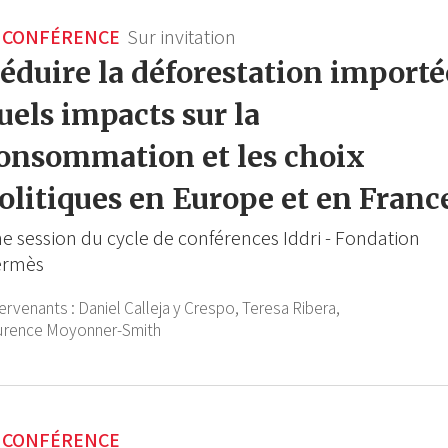
CONFÉRENCE
Sur invitation
éduire la déforestation importée
uels impacts sur la
onsommation et les choix
olitiques en Europe et en Franc
e session du cycle de conférences Iddri - Fondation
ermès
tervenants :
Daniel Calleja y Crespo,
Teresa Ribera,
urence Moyonner-Smith
CONFÉRENCE