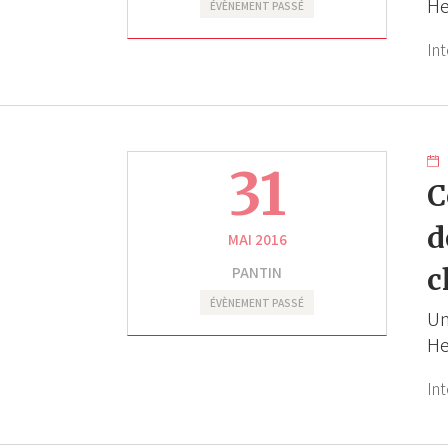
H
ÉVÈNEMENT PASSÉ
In
31
C
d
MAI 2016
PANTIN
c
ÉVÈNEMENT PASSÉ
Un
H
In