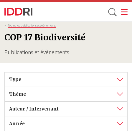
Toggle
Aller
Fil
>
Toutes les publications et évènements
d'Ariane
au
COP 17 Biodiversité
contenu
principal
Publications et évènements
Type
Thème
Auteur / Intervenant
Année