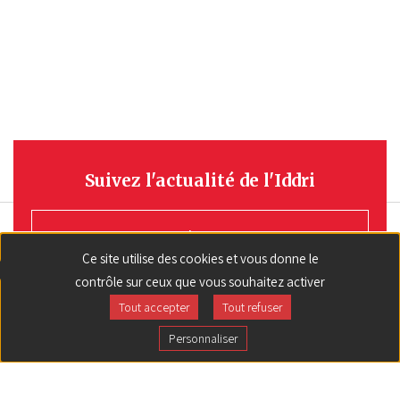
Suivez l'actualité de l'Iddri
S'INSCRIRE
Ce site utilise des cookies et vous donne le
contrôle sur ceux que vous souhaitez activer
Tout accepter
Tout refuser
Personnaliser
Pied
CONTACT
de
page