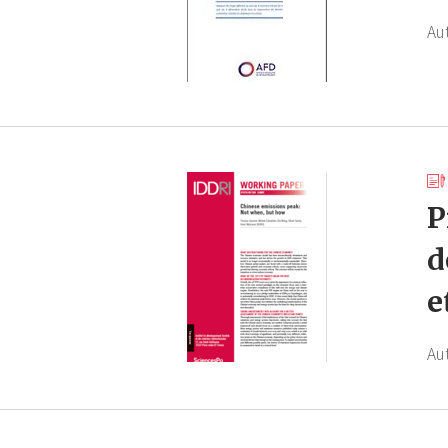
Au
P
d
e
Au