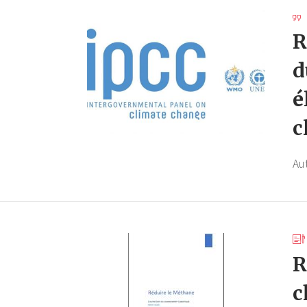
R
d
é
c
Au
R
c