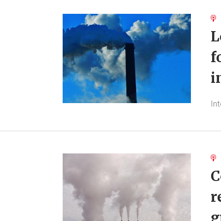
L
f
i
In
C
r
g