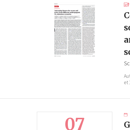
C
s
a
s
Sc
Au
et 
07
G