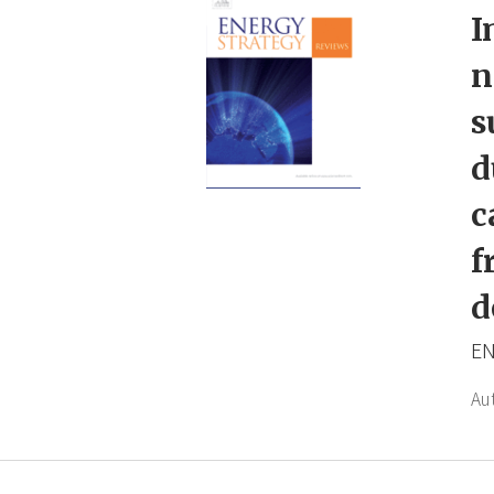
I
n
s
d
c
f
d
EN
Au