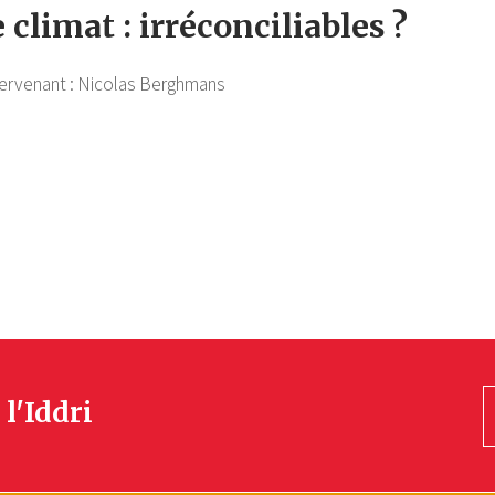
e climat : irréconciliables ?
ervenant :
Nicolas Berghmans
 l'Iddri