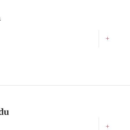
n
 du