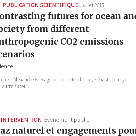
PUBLICATION SCIENTIFIQUE
Juillet 2015
ontrasting futures for ocean an
ociety from different
nthropogenic CO2 emissions
cenarios
ience
teurs :
Alexandre K. Magnan,
Julien Rochette,
Sébastien Treyer
1 autre auteur.
INTERVENTION
Evènement public
az naturel et engagements pou