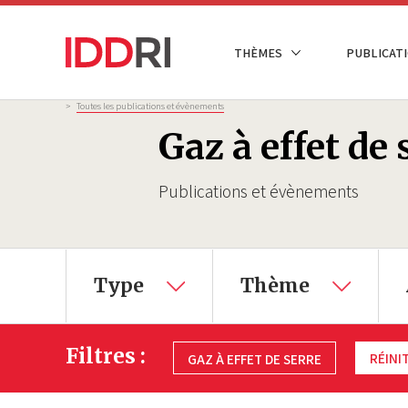
Aller
au
NAVIGATION
THÈMES
PUBLICATI
contenu
PRINCIPALE
principal
Fil
>
Toutes les publications et évènements
d'Ariane
Gaz à effet de 
Publications et évènements
Type
Thème
Filtres :
RÉINIT
GAZ À EFFET DE SERRE