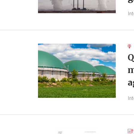
In
Q
m
a
In