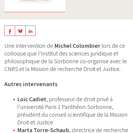
Share
Share
Share
on
on
on
Une intervention de
Michel Colombier
lors de ce
BlueSky
Linkedin
colloque que l'Institut des sciences juridique et
Facebook
philosophique de la Sorbonne co-organise avec le
CNRS et la Mission de recherche Droit et Justice.
Autres intervenants
Loïc Cadiet
, professeur de droit privé à
l'université Paris 1 Panthéon-Sorbonne,
président du conseil scientifique de la Mission
Droit et Justice
Marta Torre-Schaub
, directrice de recherche