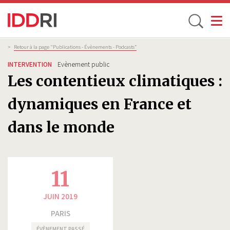
Toggle
Aller
Fil
>
Retour à la page "Publications - Évènements - Podcasts”
d'Ariane
au
INTERVENTION
Evènement public
contenu
Les contentieux climatiques :
principal
dynamiques en France et
dans le monde
11
JUIN 2019
PARIS
ÉVÈNEMENT PASSÉ