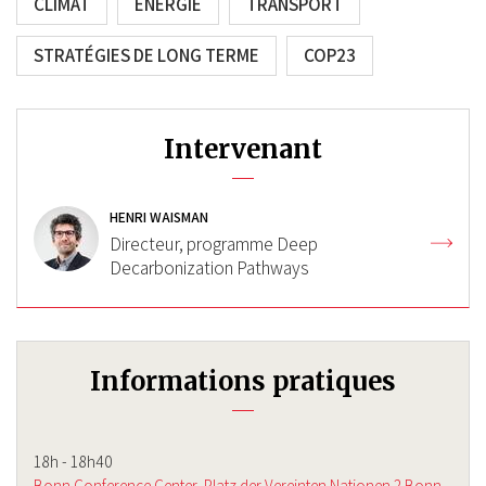
CLIMAT
ÉNERGIE
TRANSPORT
STRATÉGIES DE LONG TERME
COP23
Intervenant
HENRI WAISMAN
Directeur, programme Deep
Decarbonization Pathways
Informations pratiques
18h - 18h40
Bonn Conference Center
Platz der Vereinten Nationen 2
Bonn