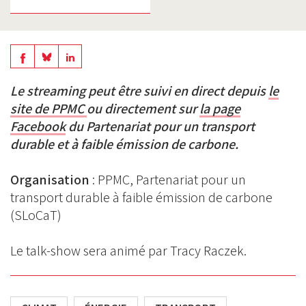
Share
Share
Share
on
on
on
Le streaming peut être suivi en direct depuis
le
BlueSky
Linkedin
site de PPMC
ou directement sur
la page
Facebook
Facebook
du Partenariat pour un transport
durable et à faible émission de carbone.
Organisation
: PPMC, Partenariat pour un
transport durable à faible émission de carbone
(SLoCaT)
Le talk-show sera animé par Tracy Raczek.