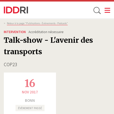
Toggle
Aller
Fil
>
Retour à la page "Publications - Évènements - Podcasts”
d'Ariane
au
INTERVENTION
Accréditation nécessaire
contenu
Talk-show - L'avenir des
principal
transports
COP23
16
NOV 2017
BONN
ÉVÈNEMENT PASSÉ