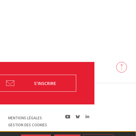
Back
to
top
S'INSCRIRE
ln|LinkedIn
yt|Youtube
bs|Bluesky
MENTIONS LÉGALES
GESTION DES COOKIES