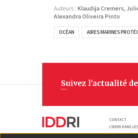
Auteurs :
Klaudija Cremers,
Juli
Alexandra Oliveira Pinto
OCÉAN
AIRES MARINES PROTÉ
Suivez l'actualité de
Pied
CONTACT
de
page
L'IDDRI DANS LE