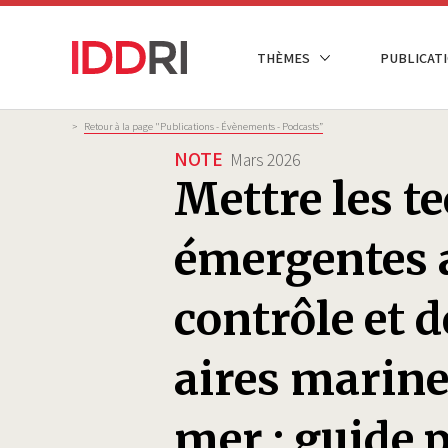
Aller
au
NAVIGATION
THÈMES
PUBLICATI
contenu
PRINCIPALE
principal
Fil
>
Retour à la page "Publications - Évènements - Podcasts”
d'Ariane
NOTE
Mars 2026
Mettre les t
émergentes a
contrôle et d
aires marine
mer : guide 