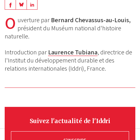
Share
Share
Share
on
on
O
on
uverture
par
Bernard Chevassus-au-Louis,
BlueSky
Linkedin
président du Muséum national d'histoire
Facebook
naturelle.
Introduction par
Laurence Tubiana
, directrice de
l'Institut du développement durable et des
relations internationales (Iddri), France.
Suivez l'actualité de l'Iddri
S'INSCRIRE