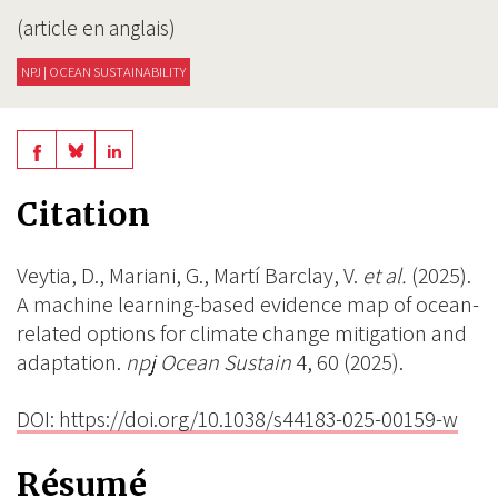
(article en anglais)
NPJ | OCEAN SUSTAINABILITY
Share
Share
Share
on
on
on
Citation
BlueSky
Linkedin
Facebook
Veytia, D., Mariani, G., Martí Barclay, V.
et al.
(2025).
A machine learning-based evidence map of ocean-
related options for climate change mitigation and
adaptation.
npj Ocean Sustain
4, 60 (2025).
DOI: https://doi.org/10.1038/s44183-025-00159-w
Résumé