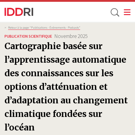
Toggle
Aller
Fil
>
Retour à la page "Publications - Évènements - Podcasts”
d'Ariane
au
Novembre 2025
PUBLICATION SCIENTIFIQUE
contenu
Cartographie basée sur
principal
l’apprentissage automatique
des connaissances sur les
options d’atténuation et
d’adaptation au changement
climatique fondées sur
l’océan