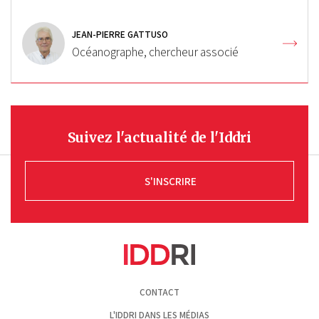
JEAN-PIERRE GATTUSO
Océanographe, chercheur associé
Suivez l'actualité de l'Iddri
S'INSCRIRE
Pied
CONTACT
de
page
L'IDDRI DANS LES MÉDIAS